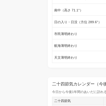
南中（高さ 71.1°）
日の入り・日没（方位 289.6°）
市民薄明終わり
航海薄明終わり
天文薄明終わり
二十四節気カレンダー（今後
今日から
今後1年間
のあいだに訪れる
二十四節気