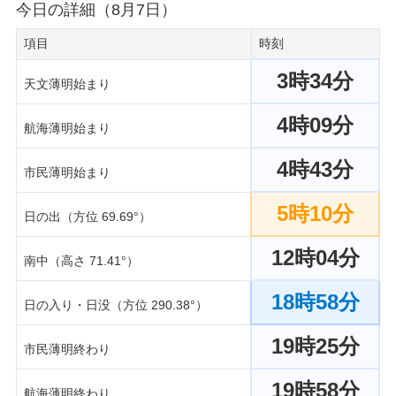
今日の詳細（8月7日）
項目
時刻
3時34分
天文薄明始まり
4時09分
航海薄明始まり
4時43分
市民薄明始まり
5時10分
日の出（方位 69.69°）
12時04分
南中（高さ 71.41°）
18時58分
日の入り・日没（方位 290.38°）
19時25分
市民薄明終わり
19時58分
航海薄明終わり