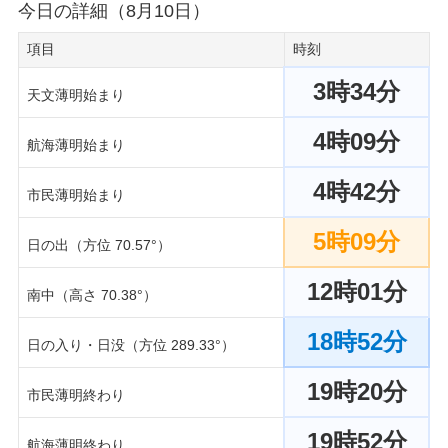
今日の詳細（8月10日）
項目
時刻
3時34分
天文薄明始まり
4時09分
航海薄明始まり
4時42分
市民薄明始まり
5時09分
日の出（方位 70.57°）
12時01分
南中（高さ 70.38°）
18時52分
日の入り・日没（方位 289.33°）
19時20分
市民薄明終わり
19時52分
航海薄明終わり