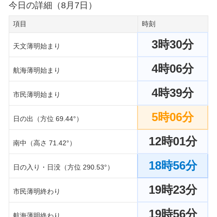
今日の詳細（8月7日）
項目
時刻
3時30分
天文薄明始まり
4時06分
航海薄明始まり
4時39分
市民薄明始まり
5時06分
日の出（方位 69.44°）
12時01分
南中（高さ 71.42°）
18時56分
日の入り・日没（方位 290.53°）
19時23分
市民薄明終わり
19時56分
航海薄明終わり