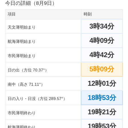
今日の詳細（8月9日）
項目
時刻
3時34分
天文薄明始まり
4時09分
航海薄明始まり
4時42分
市民薄明始まり
5時09分
日の出（方位 70.37°）
12時01分
南中（高さ 71.11°）
18時53分
日の入り・日没（方位 289.57°）
19時21分
市民薄明終わり
19時53分
航海薄明終わり