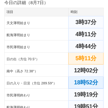
今日の詳細（8月7日）
項目
時刻
3時37分
天文薄明始まり
4時11分
航海薄明始まり
4時44分
市民薄明始まり
5時11分
日の出（方位 70.5°）
12時02分
南中（高さ 72.38°）
18時52分
日の入り・日没（方位 289.59°）
19時19分
市民薄明終わり
19時51分
航海薄明終わり