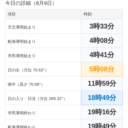
今日の詳細（8月9日）
項目
時刻
3時33分
天文薄明始まり
4時08分
航海薄明始まり
4時41分
市民薄明始まり
5時08分
日の出（方位 70.63°）
11時59分
南中（高さ 70.68°）
18時49分
日の入り・日没（方位 289.32°）
19時16分
市民薄明終わり
19時49分
航海薄明終わり