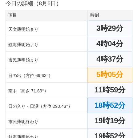
今日の詳細（8月6日）
項目
時刻
3時29分
天文薄明始まり
4時04分
航海薄明始まり
4時37分
市民薄明始まり
5時05分
日の出（方位 69.63°）
11時59分
南中（高さ 71.69°）
18時52分
日の入り・日没（方位 290.43°）
19時19分
市民薄明終わり
19時52分
航海薄明終わり