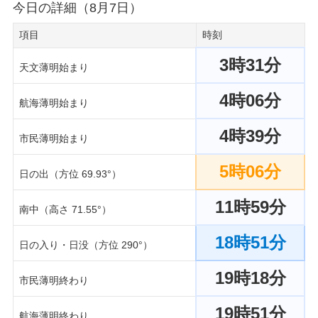
今日の詳細（8月7日）
項目
時刻
3時31分
天文薄明始まり
4時06分
航海薄明始まり
4時39分
市民薄明始まり
5時06分
日の出（方位 69.93°）
11時59分
南中（高さ 71.55°）
18時51分
日の入り・日没（方位 290°）
19時18分
市民薄明終わり
19時51分
航海薄明終わり