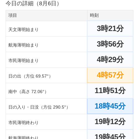
今日の詳細（8月6日）
項目
時刻
3時21分
天文薄明始まり
3時56分
航海薄明始まり
4時29分
市民薄明始まり
4時57分
日の出（方位 69.57°）
11時51分
南中（高さ 72.06°）
18時45分
日の入り・日没（方位 290.5°）
19時12分
市民薄明終わり
19時45分
航海薄明終わり