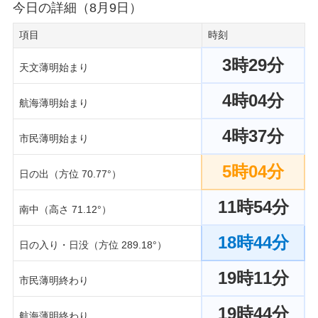
今日の詳細（8月9日）
項目
時刻
3時29分
天文薄明始まり
4時04分
航海薄明始まり
4時37分
市民薄明始まり
5時04分
日の出（方位 70.77°）
11時54分
南中（高さ 71.12°）
18時44分
日の入り・日没（方位 289.18°）
19時11分
市民薄明終わり
19時44分
航海薄明終わり