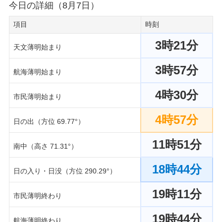
今日の詳細（8月7日）
項目
時刻
3時21分
天文薄明始まり
3時57分
航海薄明始まり
4時30分
市民薄明始まり
4時57分
日の出（方位 69.77°）
11時51分
南中（高さ 71.31°）
18時44分
日の入り・日没（方位 290.29°）
19時11分
市民薄明終わり
19時44分
航海薄明終わり