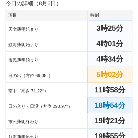
今日の詳細（8月6日）
項目
時刻
3時25分
天文薄明始まり
4時01分
航海薄明始まり
4時34分
市民薄明始まり
5時02分
日の出（方位 69.08°）
11時58分
南中（高さ 71.22°）
18時54分
日の入り・日没（方位 290.97°）
19時21分
市民薄明終わり
19時55分
航海薄明終わり