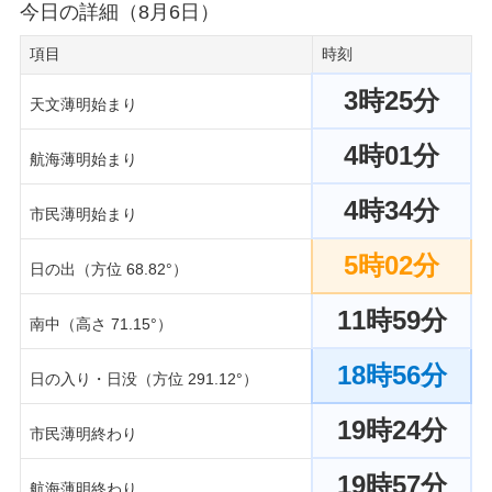
今日の詳細（8月6日）
項目
時刻
3時25分
天文薄明始まり
4時01分
航海薄明始まり
4時34分
市民薄明始まり
5時02分
日の出（方位 68.82°）
11時59分
南中（高さ 71.15°）
18時56分
日の入り・日没（方位 291.12°）
19時24分
市民薄明終わり
19時57分
航海薄明終わり