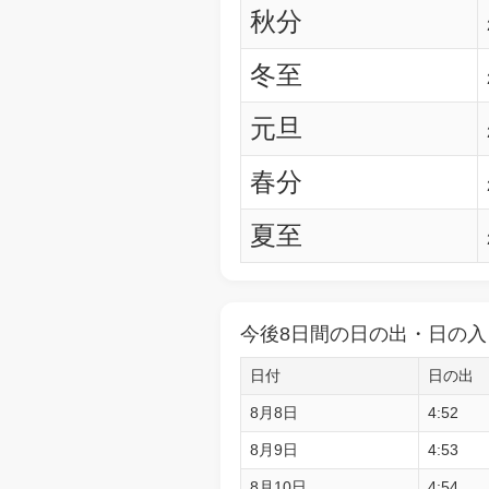
秋分
冬至
元旦
春分
夏至
今後8日間の日の出・日の入
日付
日の出
8月8日
4:52
8月9日
4:53
8月10日
4:54