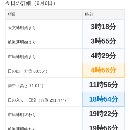
今日の詳細（8月6日）
項目
時刻
3時18分
天文薄明始まり
3時55分
航海薄明始まり
4時29分
市民薄明始まり
4時56分
日の出（方位 68.35°）
11時56分
南中（高さ 71.01°）
18時54分
日の入り・日没（方位 291.47°）
19時22分
市民薄明終わり
19時56分
航海薄明終わり