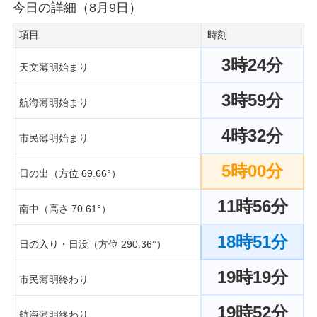
今日の詳細（8月9日）
項目
時刻
3時24分
天文薄明始まり
3時59分
航海薄明始まり
4時32分
市民薄明始まり
5時00分
日の出（方位 69.66°）
11時56分
南中（高さ 70.61°）
18時51分
日の入り・日没（方位 290.36°）
19時19分
市民薄明終わり
19時52分
航海薄明終わり