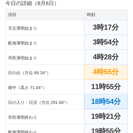
今日の詳細（8月6日）
項目
時刻
3時17分
天文薄明始まり
3時54分
航海薄明始まり
4時28分
市民薄明始まり
4時55分
日の出（方位 68.34°）
11時55分
南中（高さ 71.04°）
18時54分
日の入り・日没（方位 291.66°）
19時21分
市民薄明終わり
19時55分
航海薄明終わり