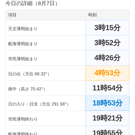
今日の詳細（8月7日）
項目
時刻
3時15分
天文薄明始まり
3時52分
航海薄明始まり
4時26分
市民薄明始まり
4時53分
日の出（方位 68.32°）
11時54分
南中（高さ 70.42°）
18時53分
日の入り・日没（方位 291.58°）
19時21分
市民薄明終わり
19時55分
航海薄明終わり