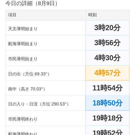
今日の詳細（8月9日）
項目
時刻
3時20分
天文薄明始まり
3時56分
航海薄明始まり
4時30分
市民薄明始まり
4時57分
日の出（方位 69.33°）
11時54分
南中（高さ 70.03°）
18時50分
日の入り・日没（方位 290.53°）
19時18分
市民薄明終わり
19時52分
航海薄明終わり