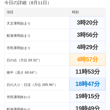
今日の詳細（8月11日）
項目
時刻
3時20分
天文薄明始まり
3時56分
航海薄明始まり
4時29分
市民薄明始まり
4時57分
日の出（方位 69.92°）
11時53分
南中（高さ 68.64°）
18時47分
日の入り・日没（方位 289.96°）
19時15分
市民薄明終わり
19時49分
航海薄明終わり