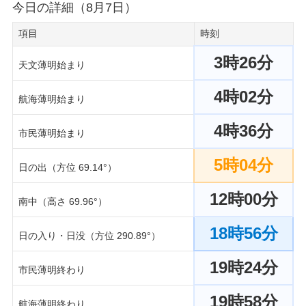
今日の詳細（8月7日）
項目
時刻
3時26分
天文薄明始まり
4時02分
航海薄明始まり
4時36分
市民薄明始まり
5時04分
日の出（方位 69.14°）
12時00分
南中（高さ 69.96°）
18時56分
日の入り・日没（方位 290.89°）
19時24分
市民薄明終わり
19時58分
航海薄明終わり