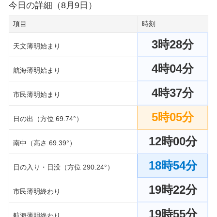
今日の詳細（8月9日）
項目
時刻
3時28分
天文薄明始まり
4時04分
航海薄明始まり
4時37分
市民薄明始まり
5時05分
日の出（方位 69.74°）
12時00分
南中（高さ 69.39°）
18時54分
日の入り・日没（方位 290.24°）
19時22分
市民薄明終わり
19時55分
航海薄明終わり