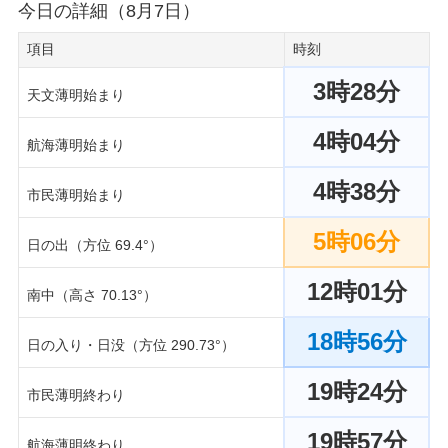
今日の詳細（8月7日）
項目
時刻
3時28分
天文薄明始まり
4時04分
航海薄明始まり
4時38分
市民薄明始まり
5時06分
日の出（方位 69.4°）
12時01分
南中（高さ 70.13°）
18時56分
日の入り・日没（方位 290.73°）
19時24分
市民薄明終わり
19時57分
航海薄明終わり