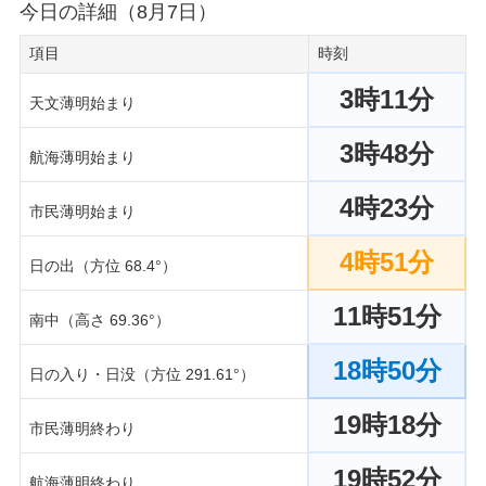
今日の詳細（8月7日）
項目
時刻
3時11分
天文薄明始まり
3時48分
航海薄明始まり
4時23分
市民薄明始まり
4時51分
日の出（方位 68.4°）
11時51分
南中（高さ 69.36°）
18時50分
日の入り・日没（方位 291.61°）
19時18分
市民薄明終わり
19時52分
航海薄明終わり