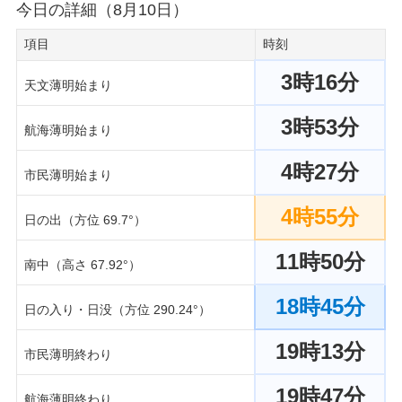
今日の詳細（8月10日）
項目
時刻
3時16分
天文薄明始まり
3時53分
航海薄明始まり
4時27分
市民薄明始まり
4時55分
日の出（方位 69.7°）
11時50分
南中（高さ 67.92°）
18時45分
日の入り・日没（方位 290.24°）
19時13分
市民薄明終わり
19時47分
航海薄明終わり