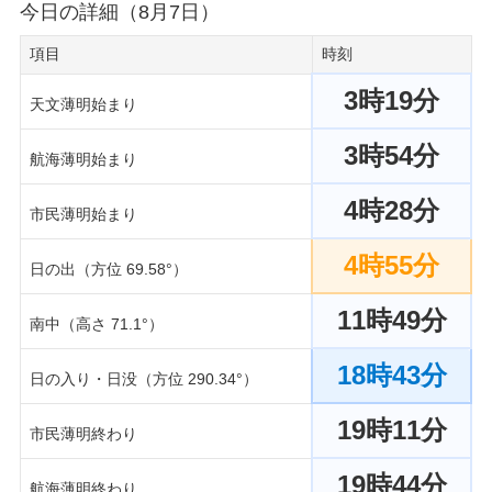
今日の詳細（8月7日）
項目
時刻
3時19分
天文薄明始まり
3時54分
航海薄明始まり
4時28分
市民薄明始まり
4時55分
日の出（方位 69.58°）
11時49分
南中（高さ 71.1°）
18時43分
日の入り・日没（方位 290.34°）
19時11分
市民薄明終わり
19時44分
航海薄明終わり