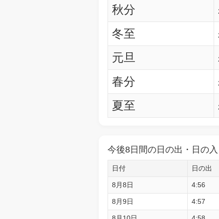
秋分
冬至
元旦
春分
夏至
今後8日間の日の出・日の入
日付
日の出
8月8日
4:56
8月9日
4:57
8月10日
4:58