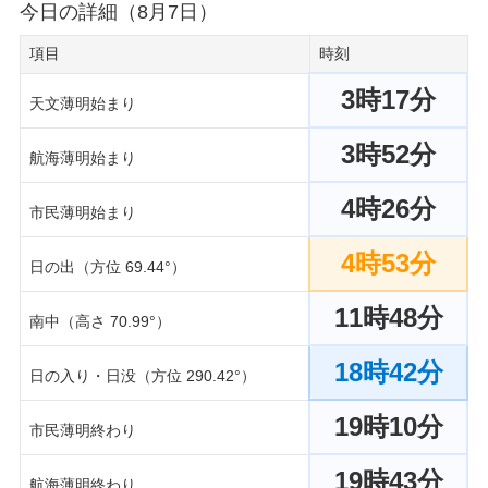
今日の詳細（8月7日）
項目
時刻
3時17分
天文薄明始まり
3時52分
航海薄明始まり
4時26分
市民薄明始まり
4時53分
日の出（方位 69.44°）
11時48分
南中（高さ 70.99°）
18時42分
日の入り・日没（方位 290.42°）
19時10分
市民薄明終わり
19時43分
航海薄明終わり