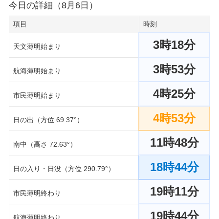
今日の詳細（8月6日）
項目
時刻
3時18分
天文薄明始まり
3時53分
航海薄明始まり
4時25分
市民薄明始まり
4時53分
日の出（方位 69.37°）
11時48分
南中（高さ 72.63°）
18時44分
日の入り・日没（方位 290.79°）
19時11分
市民薄明終わり
19時44分
航海薄明終わり