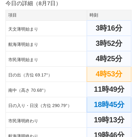
今日の詳細（8月7日）
項目
時刻
3時16分
天文薄明始まり
3時52分
航海薄明始まり
4時25分
市民薄明始まり
4時53分
日の出（方位 69.17°）
11時49分
南中（高さ 70.68°）
18時45分
日の入り・日没（方位 290.79°）
19時13分
市民薄明終わり
19時46分
航海薄明終わり