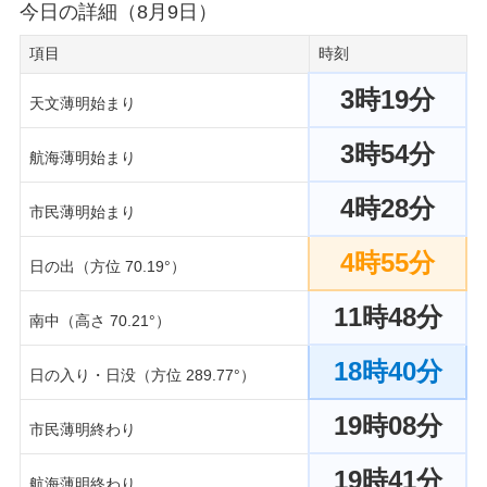
今日の詳細（8月9日）
項目
時刻
3時19分
天文薄明始まり
3時54分
航海薄明始まり
4時28分
市民薄明始まり
4時55分
日の出（方位 70.19°）
11時48分
南中（高さ 70.21°）
18時40分
日の入り・日没（方位 289.77°）
19時08分
市民薄明終わり
19時41分
航海薄明終わり