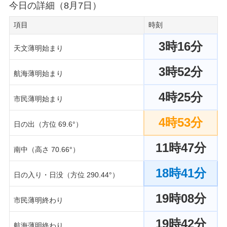
今日の詳細（8月7日）
項目
時刻
3時16分
天文薄明始まり
3時52分
航海薄明始まり
4時25分
市民薄明始まり
4時53分
日の出（方位 69.6°）
11時47分
南中（高さ 70.66°）
18時41分
日の入り・日没（方位 290.44°）
19時08分
市民薄明終わり
19時42分
航海薄明終わり