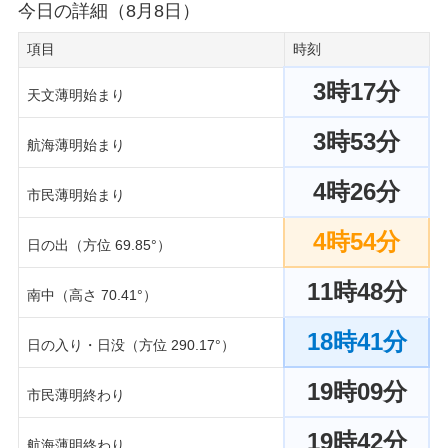
今日の詳細（8月8日）
項目
時刻
3時17分
天文薄明始まり
3時53分
航海薄明始まり
4時26分
市民薄明始まり
4時54分
日の出（方位 69.85°）
11時48分
南中（高さ 70.41°）
18時41分
日の入り・日没（方位 290.17°）
19時09分
市民薄明終わり
19時42分
航海薄明終わり