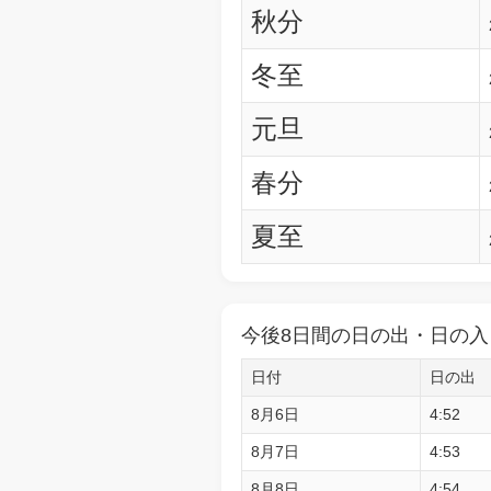
秋分
冬至
元旦
春分
夏至
今後8日間の日の出・日の入
日付
日の出
8月6日
4:52
8月7日
4:53
8月8日
4:54