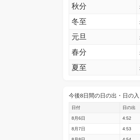
秋分
冬至
元旦
春分
夏至
今後8日間の日の出・日の入
日付
日の出
8月6日
4:52
8月7日
4:53
8月8日
4:54