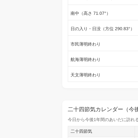
南中（高さ 71.07°）
日の入り・日没（方位 290.83°）
市民薄明終わり
航海薄明終わり
天文薄明終わり
二十四節気カレンダー（今後
今日から
今後1年間
のあいだに訪れる
二十四節気