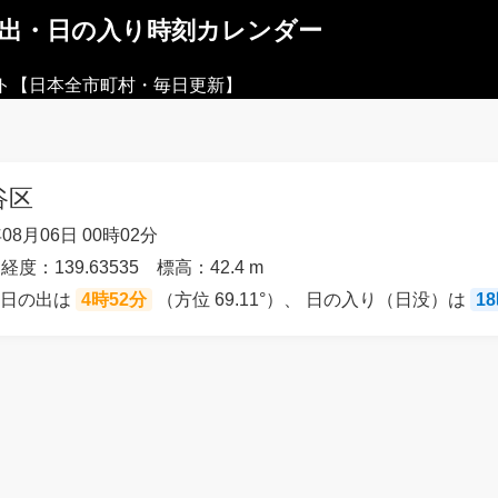
の出・日の入り時刻カレンダー
ト【日本全市町村・毎日更新】
谷区
08月06日 00時02分
経度：139.63535 標高：42.4 m
の日の出は
4時52分
（方位 69.11°）、 日の入り（日没）は
1