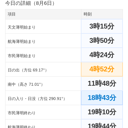
今日の詳細（8月6日）
項目
時刻
3時15分
天文薄明始まり
3時50分
航海薄明始まり
4時24分
市民薄明始まり
4時52分
日の出（方位 69.17°）
11時48分
南中（高さ 71.01°）
18時43分
日の入り・日没（方位 290.91°）
19時10分
市民薄明終わり
19時44分
航海薄明終わり