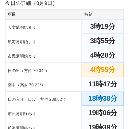
今日の詳細（8月9日）
項目
時刻
3時19分
天文薄明始まり
3時55分
航海薄明始まり
4時28分
市民薄明始まり
4時55分
日の出（方位 70.34°）
11時47分
南中（高さ 70.22°）
18時38分
日の入り・日没（方位 289.52°）
19時06分
市民薄明終わり
19時39分
航海薄明終わり