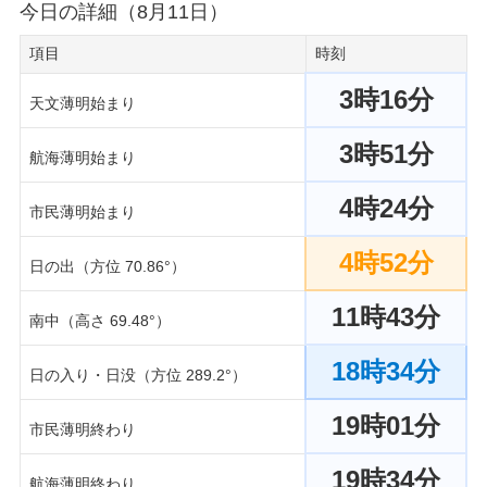
今日の詳細（8月11日）
項目
時刻
3時16分
天文薄明始まり
3時51分
航海薄明始まり
4時24分
市民薄明始まり
4時52分
日の出（方位 70.86°）
11時43分
南中（高さ 69.48°）
18時34分
日の入り・日没（方位 289.2°）
19時01分
市民薄明終わり
19時34分
航海薄明終わり