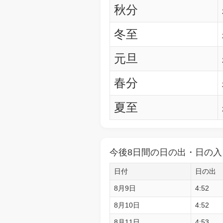
秋分
冬至
元旦
春分
夏至
今後8日間の日の出・日の入
日付
日の出
8月9日
4:52
8月10日
4:52
8月11日
4:53