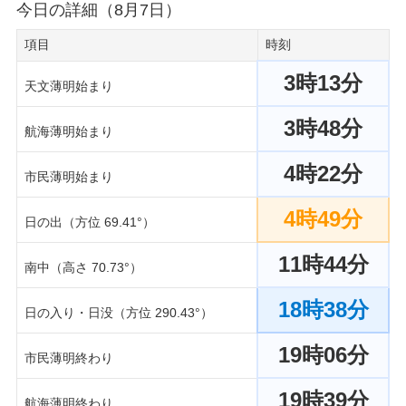
今日の詳細（8月7日）
項目
時刻
3時13分
天文薄明始まり
3時48分
航海薄明始まり
4時22分
市民薄明始まり
4時49分
日の出（方位 69.41°）
11時44分
南中（高さ 70.73°）
18時38分
日の入り・日没（方位 290.43°）
19時06分
市民薄明終わり
19時39分
航海薄明終わり