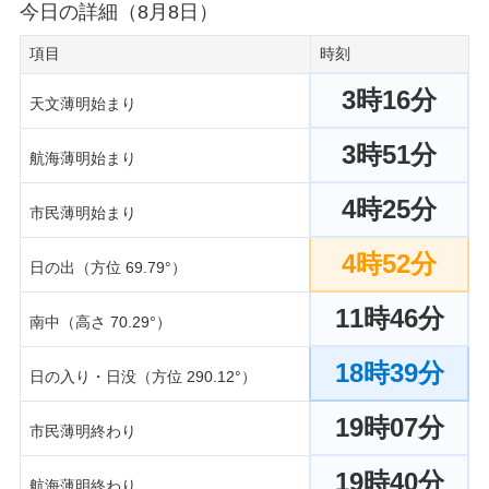
今日の詳細（8月8日）
項目
時刻
3時16分
天文薄明始まり
3時51分
航海薄明始まり
4時25分
市民薄明始まり
4時52分
日の出（方位 69.79°）
11時46分
南中（高さ 70.29°）
18時39分
日の入り・日没（方位 290.12°）
19時07分
市民薄明終わり
19時40分
航海薄明終わり