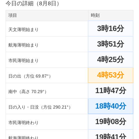
今日の詳細（8月8日）
項目
時刻
3時16分
天文薄明始まり
3時51分
航海薄明始まり
4時25分
市民薄明始まり
4時53分
日の出（方位 69.87°）
11時47分
南中（高さ 70.29°）
18時40分
日の入り・日没（方位 290.21°）
19時08分
市民薄明終わり
19時41分
航海薄明終わり