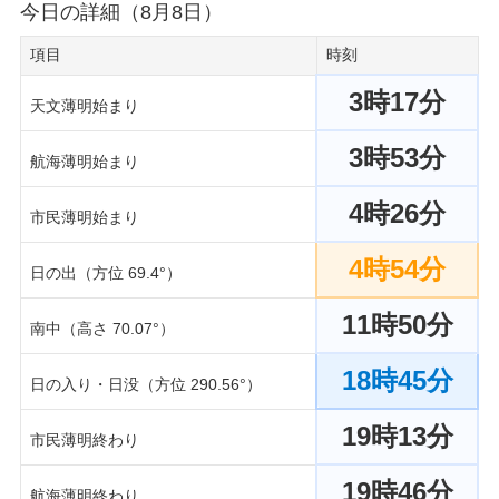
今日の詳細（8月8日）
項目
時刻
3時17分
天文薄明始まり
3時53分
航海薄明始まり
4時26分
市民薄明始まり
4時54分
日の出（方位 69.4°）
11時50分
南中（高さ 70.07°）
18時45分
日の入り・日没（方位 290.56°）
19時13分
市民薄明終わり
19時46分
航海薄明終わり