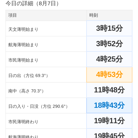
今日の詳細（8月7日）
項目
時刻
3時15分
天文薄明始まり
3時52分
航海薄明始まり
4時25分
市民薄明始まり
4時53分
日の出（方位 69.3°）
11時48分
南中（高さ 70.3°）
18時43分
日の入り・日没（方位 290.6°）
19時11分
市民薄明終わり
19時45分
航海薄明終わり