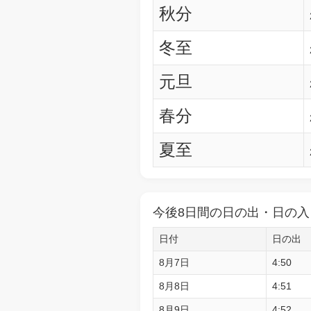
秋分
冬至
元旦
春分
夏至
今後8日間の日の出・日の入
日付
日の出
8月7日
4:50
8月8日
4:51
8月9日
4:52