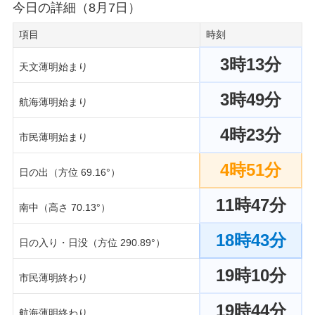
今日の詳細（8月7日）
項目
時刻
3時13分
天文薄明始まり
3時49分
航海薄明始まり
4時23分
市民薄明始まり
4時51分
日の出（方位 69.16°）
11時47分
南中（高さ 70.13°）
18時43分
日の入り・日没（方位 290.89°）
19時10分
市民薄明終わり
19時44分
航海薄明終わり