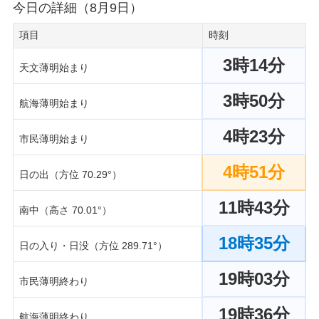
今日の詳細（8月9日）
項目
時刻
3時14分
天文薄明始まり
3時50分
航海薄明始まり
4時23分
市民薄明始まり
4時51分
日の出（方位 70.29°）
11時43分
南中（高さ 70.01°）
18時35分
日の入り・日没（方位 289.71°）
19時03分
市民薄明終わり
19時36分
航海薄明終わり