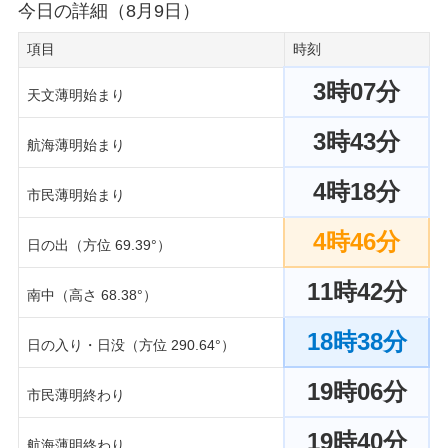
今日の詳細（8月9日）
項目
時刻
3時07分
天文薄明始まり
3時43分
航海薄明始まり
4時18分
市民薄明始まり
4時46分
日の出（方位 69.39°）
11時42分
南中（高さ 68.38°）
18時38分
日の入り・日没（方位 290.64°）
19時06分
市民薄明終わり
19時40分
航海薄明終わり