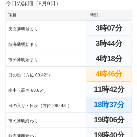
今日の詳細（8月9日）
項目
時刻
3時07分
天文薄明始まり
3時44分
航海薄明始まり
4時18分
市民薄明始まり
4時46分
日の出（方位 69.42°）
11時42分
南中（高さ 68.65°）
18時37分
日の入り・日没（方位 290.43°）
19時06分
市民薄明終わり
19時40分
航海薄明終わり